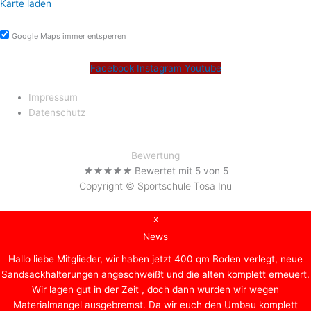
Karte laden
Google Maps immer entsperren
Facebook
Instagram
Youtube
Impressum
Datenschutz
Bewertung
★
★
★
★
★
Bewertet mit 5 von 5
Copyright © Sportschule Tosa Inu
x
News
Hallo liebe Mitglieder, wir haben jetzt 400 qm Boden verlegt, neue
Sandsackhalterungen angeschweißt und die alten komplett erneuert.
Wir lagen gut in der Zeit , doch dann wurden wir wegen
Materialmangel ausgebremst. Da wir euch den Umbau komplett